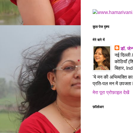
कुल पेज दृश्य
मेरे बारे में
डॉ. जे
नई दिल्ली 
कोठियाँ (श
बिहार, Ind
'ये मन की अभिव्यक्ति का
प्रति-पल मन में उपजता ह
मेरा पूरा प्रोफ़ाइल देखें
फ़ॉलोअर