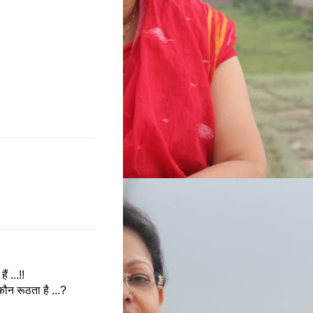
ं ...!!
ौन रूठता है ...?