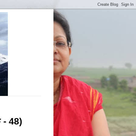
क - 48)