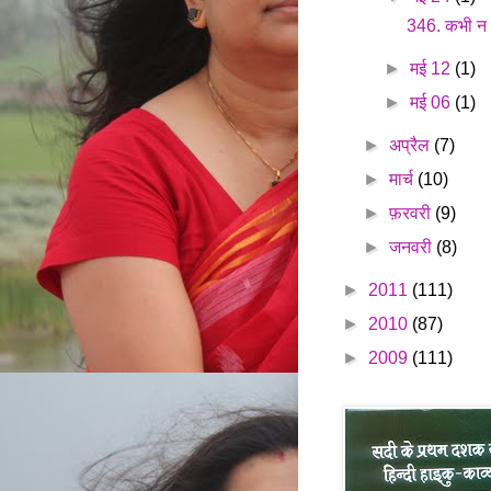
346. कभी न म
►
मई 12
(1)
►
मई 06
(1)
►
अप्रैल
(7)
►
मार्च
(10)
►
फ़रवरी
(9)
►
जनवरी
(8)
►
2011
(111)
►
2010
(87)
►
2009
(111)