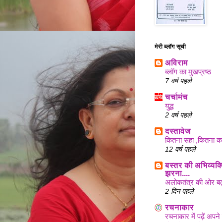
मेरी ब्लॉग सूची
अविराम
ब्लॉग का मुखप्रष्ठ
7 वर्ष पहले
चर्चामंच
युद्ध
2 वर्ष पहले
दस्तावेज
कितना सहा ,कितना क
12 वर्ष पहले
बस्तर की अभिव्यक्त
झरना....
अलोकतंत्र की ओर बढ
2 दिन पहले
रचनाकार
रचनाकार में पढ़ें अप