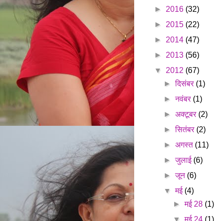
►
2016
(32)
►
2015
(22)
►
2014
(47)
►
2013
(56)
▼
2012
(67)
►
दिसंबर
(1)
►
नवंबर
(1)
►
अक्टूबर
(2)
►
सितंबर
(2)
►
अगस्त
(11)
►
जुलाई
(6)
►
जून
(6)
▼
मई
(4)
►
मई 28
(1)
▼
मई 24
(1)