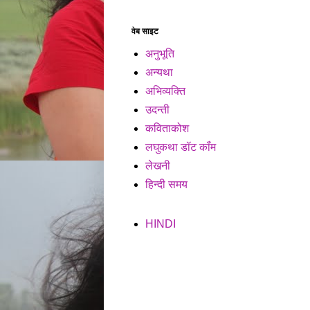
वेब साइट
अनुभूति
अन्यथा
अभिव्यक्ति
उदन्ती
कविताकोश
लघुकथा डॉट कॉंम
लेखनी
हिन्दी समय
HINDI