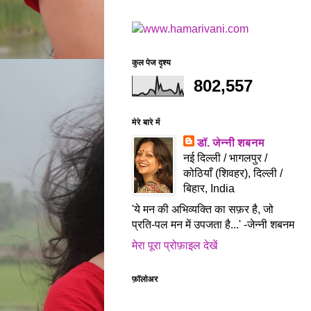
कुल पेज दृश्य
802,557
मेरे बारे में
डॉ. जेन्नी शबनम
नई दिल्ली / भागलपुर /
कोठियाँ (शिवहर), दिल्ली /
बिहार, India
'ये मन की अभिव्यक्ति का सफ़र है, जो
प्रति-पल मन में उपजता है...' -जेन्नी शबनम
मेरा पूरा प्रोफ़ाइल देखें
फ़ॉलोअर