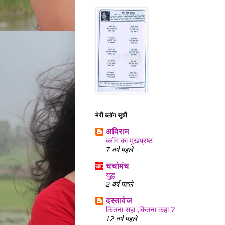
मेरी ब्लॉग सूची
अविराम
ब्लॉग का मुखप्रष्ठ
7 वर्ष पहले
चर्चामंच
युद्ध
2 वर्ष पहले
दस्तावेज
कितना सहा ,कितना कहा ?
12 वर्ष पहले