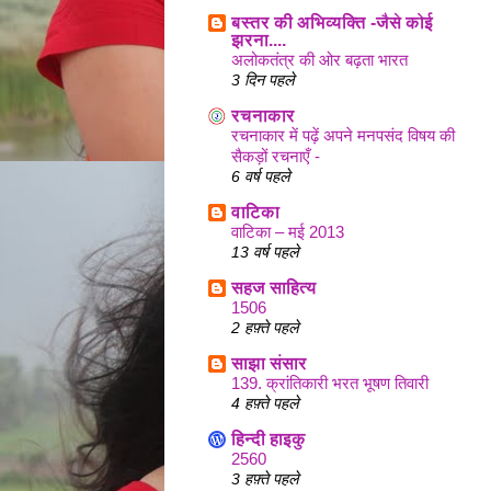
बस्तर की अभिव्यक्ति -जैसे कोई
झरना....
अलोकतंत्र की ओर बढ़ता भारत
3 दिन पहले
रचनाकार
रचनाकार में पढ़ें अपने मनपसंद विषय की
सैकड़ों रचनाएँ -
6 वर्ष पहले
वाटिका
वाटिका – मई 2013
13 वर्ष पहले
सहज साहित्य
1506
2 हफ़्ते पहले
साझा संसार
139. क्रांतिकारी भरत भूषण तिवारी
4 हफ़्ते पहले
हिन्दी हाइकु
2560
3 हफ़्ते पहले