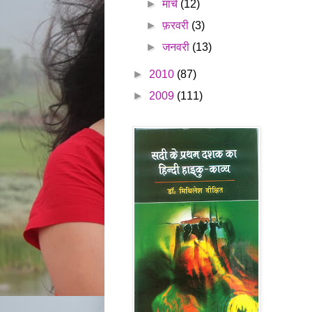
►
मार्च
(12)
►
फ़रवरी
(3)
►
जनवरी
(13)
►
2010
(87)
►
2009
(111)