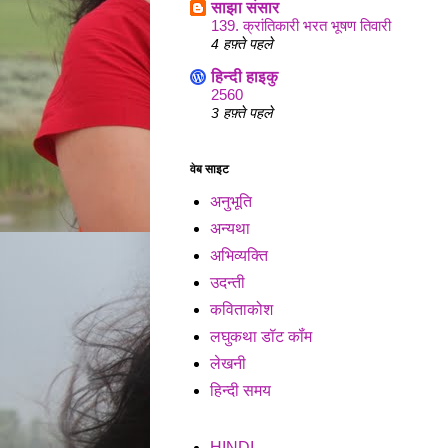
साझा संसार
139. क्रांतिकारी भरत भूषण तिवारी
4 हफ़्ते पहले
हिन्दी हाइकु
2560
3 हफ़्ते पहले
वेब साइट
अनुभूति
अन्यथा
अभिव्यक्ति
उदन्ती
कविताकोश
लघुकथा डॉट कॉंम
लेखनी
हिन्दी समय
HINDI