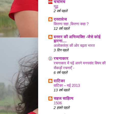
चर्चामंच
युद्ध
2 वर्ष पहले
दस्तावेज
कितना सहा ,कितना कहा ?
12 वर्ष पहले
बस्तर की अभिव्यक्ति -जैसे कोई
झरना....
अलोकतंत्र की ओर बढ़ता भारत
3 दिन पहले
रचनाकार
रचनाकार में पढ़ें अपने मनपसंद विषय की
सैकड़ों रचनाएँ -
6 वर्ष पहले
वाटिका
वाटिका – मई 2013
13 वर्ष पहले
सहज साहित्य
1506
2 हफ़्ते पहले