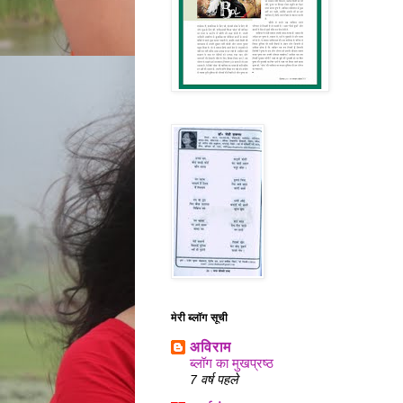
मेरी ब्लॉग सूची
अविराम
ब्लॉग का मुखप्रष्ठ
7 वर्ष पहले