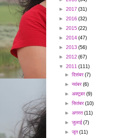
►
2017
(31)
►
2016
(32)
►
2015
(22)
►
2014
(47)
►
2013
(56)
►
2012
(67)
▼
2011
(111)
►
दिसंबर
(7)
►
नवंबर
(6)
►
अक्टूबर
(9)
►
सितंबर
(10)
►
अगस्त
(11)
►
जुलाई
(7)
►
जून
(11)