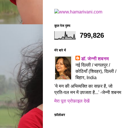
कुल पेज दृश्य
799,826
मेरे बारे में
डॉ. जेन्नी शबनम
नई दिल्ली / भागलपुर /
कोठियाँ (शिवहर), दिल्ली /
बिहार, India
'ये मन की अभिव्यक्ति का सफ़र है, जो
प्रति-पल मन में उपजता है...' -जेन्नी शबनम
मेरा पूरा प्रोफ़ाइल देखें
फ़ॉलोअर