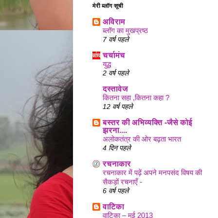
मेरी ब्लॉग सूची
अविराम
ब्लॉग का मुखप्रष्ठ
7 वर्ष पहले
चर्चामंच
युद्ध
2 वर्ष पहले
दस्तावेज
कितना सहा ,कितना कहा ?
12 वर्ष पहले
बस्तर की अभिव्यक्ति -जैसे कोई
झरना....
अलोकतंत्र की ओर बढ़ता भारत
4 दिन पहले
रचनाकार
रचनाकार में पढ़ें अपने मनपसंद विषय की
सैकड़ों रचनाएँ -
6 वर्ष पहले
वाटिका
वाटिका – मई 2013