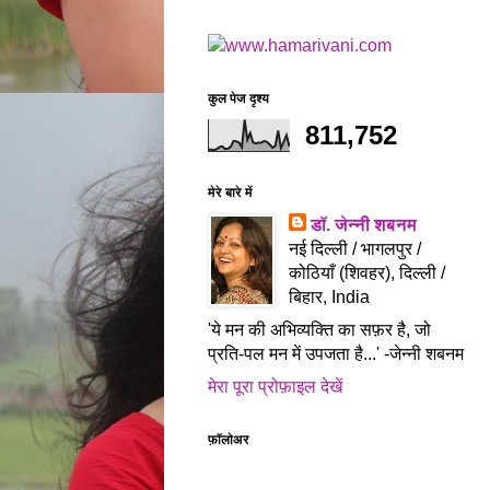
कुल पेज दृश्य
811,752
मेरे बारे में
डॉ. जेन्नी शबनम
नई दिल्ली / भागलपुर /
कोठियाँ (शिवहर), दिल्ली /
बिहार, India
'ये मन की अभिव्यक्ति का सफ़र है, जो
प्रति-पल मन में उपजता है...' -जेन्नी शबनम
मेरा पूरा प्रोफ़ाइल देखें
फ़ॉलोअर