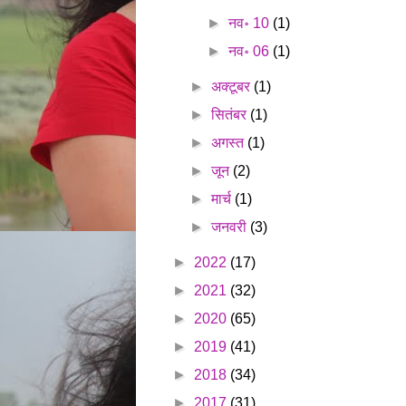
►
नव॰ 10
(1)
►
नव॰ 06
(1)
►
अक्टूबर
(1)
►
सितंबर
(1)
►
अगस्त
(1)
►
जून
(2)
►
मार्च
(1)
►
जनवरी
(3)
►
2022
(17)
►
2021
(32)
►
2020
(65)
►
2019
(41)
►
2018
(34)
►
2017
(31)