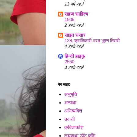
13 वर्ष पहले
सहज साहित्य
1506
2 हफ़्ते पहले
साझा संसार
139. क्रांतिकारी भरत भूषण तिवारी
4 हफ़्ते पहले
हिन्दी हाइकु
2560
3 हफ़्ते पहले
वेब साइट
अनुभूति
अन्यथा
अभिव्यक्ति
उदन्ती
कविताकोश
लघुकथा डॉट कॉंम