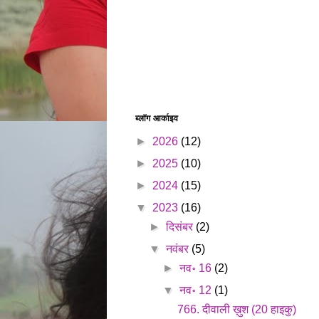
ब्लॉग आर्काइव
►
2026
(12)
►
2025
(10)
►
2024
(15)
▼
2023
(16)
►
दिसंबर
(2)
▼
नवंबर
(5)
►
नव॰ 16
(2)
▼
नव॰ 12
(1)
766. दीवाली ख़ुश (20 हाइकु)