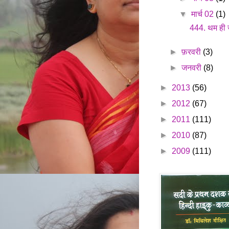
▼
मार्च 02
(1)
444. थम ही 
►
फ़रवरी
(3)
►
जनवरी
(8)
►
2013
(56)
►
2012
(67)
►
2011
(111)
►
2010
(87)
►
2009
(111)