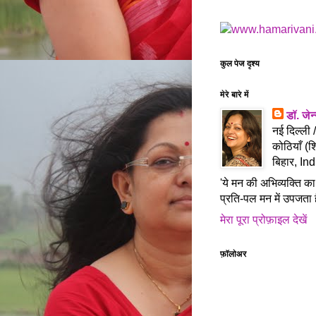
कुल पेज दृश्य
मेरे बारे में
डॉ. जे
नई दिल्ली 
कोठियाँ (श
बिहार, Ind
'ये मन की अभिव्यक्ति का
प्रति-पल मन में उपजता ह
मेरा पूरा प्रोफ़ाइल देखें
फ़ॉलोअर