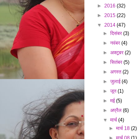
►
2016
(32)
►
2015
(22)
▼
2014
(47)
►
दिसंबर
(3)
►
नवंबर
(4)
►
अक्टूबर
(2)
►
सितंबर
(5)
►
अगस्त
(2)
►
जुलाई
(4)
►
जून
(1)
►
मई
(5)
►
अप्रैल
(6)
▼
मार्च
(4)
►
मार्च 18
(2)
►
मार्च 08
(1)